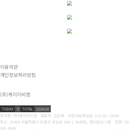
이용약관
개인정보처리방침
(주)케이이비엠
TODAY
TOTAL
0
1334116
회사명: (주)케이이비엠 대표자: 김은복
사업자등록번호:
110-81-72509
주소: 03458 서울특별시 은평구 응암로 369-1 (녹번동, 경도빌딩) 2층
전화:
02-
383-4565