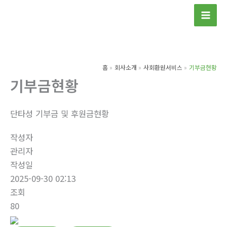
콘
텐
츠
로
건
홈
회사소개
사회환원서비스
기부금현황
너
기부금현황
뛰
기
단타성 기부금 및 후원금현황
작성자
관리자
작성일
2025-09-30 02:13
조회
80