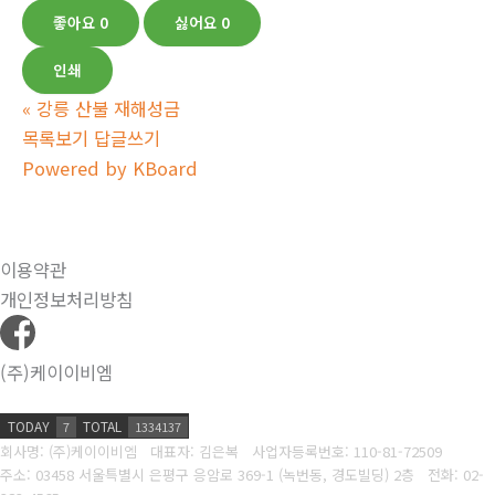
좋아요
0
싫어요
0
인쇄
«
강릉 산불 재해성금
목록보기
답글쓰기
Powered by KBoard
이용약관
개인정보처리방침
(주)케이이비엠
TODAY
TOTAL
7
1334137
회사명: (주)케이이비엠 대표자: 김은복
사업자등록번호:
110-81-72509
주소: 03458 서울특별시 은평구 응암로 369-1 (녹번동, 경도빌딩) 2층
전화:
02-