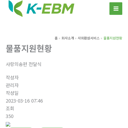
콘
텐
츠
로
건
홈
회사소개
사회환원서비스
물품지원현황
너
물품지원현황
뛰
기
사랑의송편 전달식
작성자
관리자
작성일
2023-03-16 07:46
조회
350