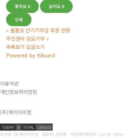
좋아요
0
싫어요
0
인쇄
«
물품및 단기기부금 후원 현황
주민센터 담요기부
»
목록보기
답글쓰기
Powered by KBoard
이용약관
개인정보처리방침
(주)케이이비엠
TODAY
TOTAL
8
1334115
회사명: (주)케이이비엠 대표자: 김은복
사업자등록번호:
110-81-72509