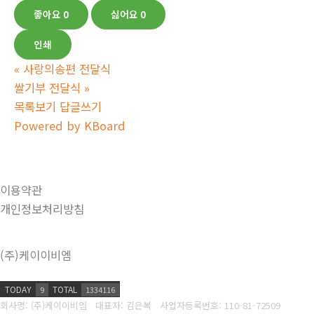
좋아요
0
싫어요
0
인쇄
«
사랑의송편 전달식
쌀기부 전달식
»
목록보기
답글쓰기
Powered by KBoard
이용약관
개인정보처리방침
(주)케이이비엠
TODAY
TOTAL
9
1334116
회사명: (주)케이이비엠 대표자: 김은복
사업자등록번호:
110-81-72509