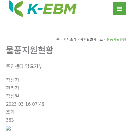
콘
텐
츠
로
건
홈
회사소개
사회환원서비스
물품지원현황
너
물품지원현황
뛰
기
주민센터 담요기부
작성자
관리자
작성일
2023-03-16 07:48
조회
383