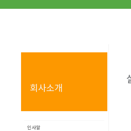
콘
텐
츠
로
건
너
뛰
기
회사소개
인사말