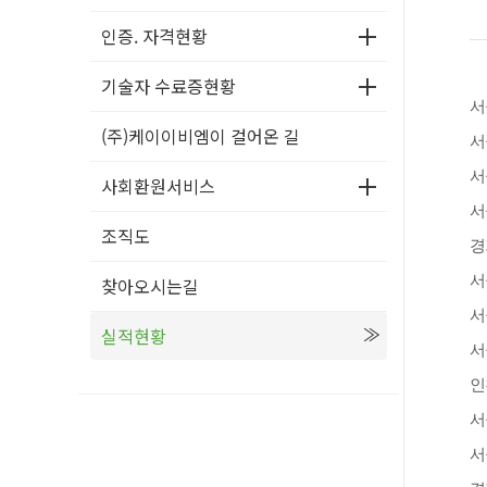
인증. 자격현황
기술자 수료증현황
서
(주)케이이비엠이 걸어온 길
서
서
사회환원서비스
서
조직도
경
서
찾아오시는길
서
실적현황
서
인
서
서