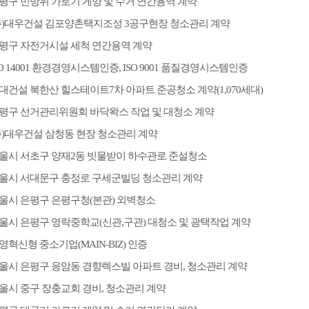
평구 민방위 가로기 게양 및 수거 연간용역 계약
주)대우건설 김포양촌택지조성 3공구현장 청소관리 계약
평구 자전거시설 세척 연간용역 계약
SO 14001 환경경영시스템인증, ISO 9001 품질경영시스템인증
대건설 북한산 힐스테이트7차 아파트 준공청소 계약(1,070세대)
평구 선거관리위원회 바닥왁스 작업 및 대청소 계약
주)대우건설 삼청동 현장 청소관리 계약
울시 서초구 양재2동 빗물받이 하수관로 준설청소
울시 서대문구 충정로 구세군빌딩 청소관리 계약
울시 은평구 은평구청(본관) 외벽청소
울시 은평구 영락중학교(신관,구관) 대청소 및 광택작업 계약
영혁신형 중소기업(MAIN-BIZ) 인증
울시 은평구 응암동 경향렉스빌 아파트 경비, 청소관리 계약
울시 중구 장충교회 경비, 청소관리 계약