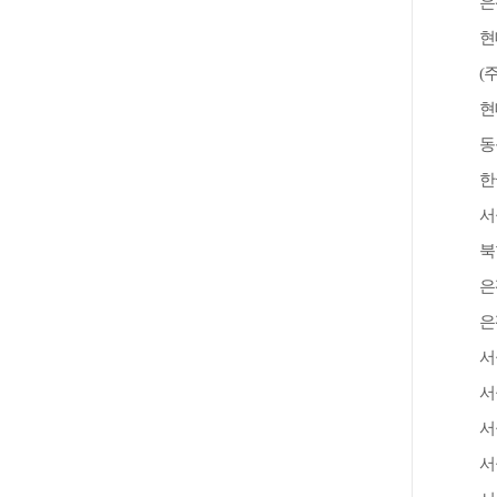
은
현
(
현
동
한
서
북
은
은
서
서
서
서