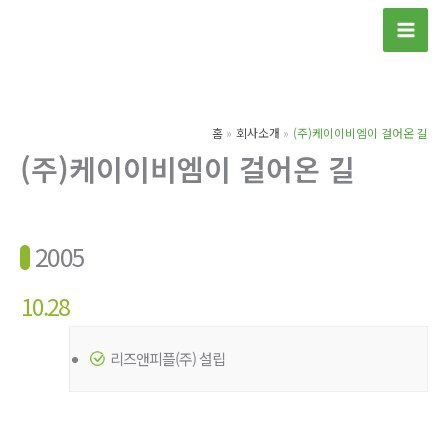
콘
텐
츠
로
건
홈
회사소개
(주)케이이비엠이 걸어온 길
너
(주)케이이비엠이 걸어온 길
뛰
기
2005
10.28
리즈앤피플(주) 설립