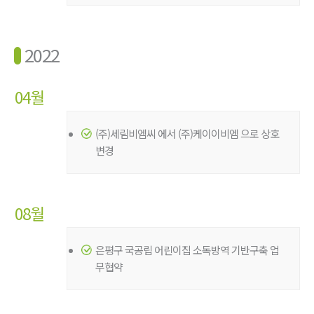
2022
04월
(주)세림비엠씨 에서 (주)케이이비엠 으로 상호
변경
08월
은평구 국공립 어린이집 소독방역 기반구축 업
무협약